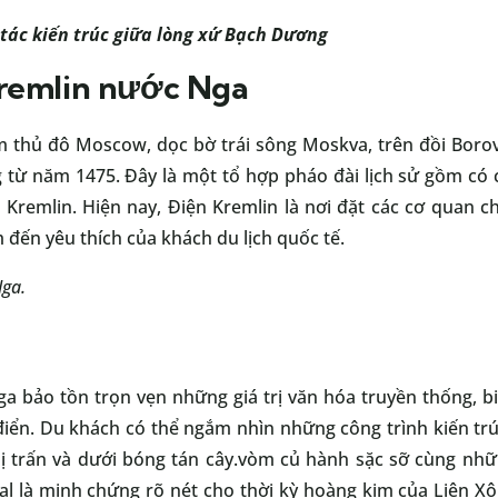
tác kiến trúc giữa lòng xứ Bạch Dương
remlin nước Nga
 thủ đô Moscow, dọc bờ trái sông Moskva, trên đồi Borovits
từ năm 1475. Đây là một tổ hợp pháo đài lịch sử gồm có 
 Kremlin. Hiện nay, Điện Kremlin là nơi đặt các cơ quan ch
đến yêu thích của khách du lịch quốc tế.
Nga.
a bảo tồn trọn vẹn những giá trị văn hóa truyền thống, 
ổ điển. Du khách có thể ngắm nhìn những công trình kiến t
hị trấn và dưới bóng tán cây.vòm củ hành sặc sỡ cùng nh
al là minh chứng rõ nét cho thời kỳ hoàng kim của Liên Xô