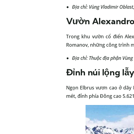
Địa chỉ: Vùng Vladimir Oblast
Vườn Alexandrov
Trong khu vườn cổ điển Ale
Romanov, những công trình man
Địa chỉ: Thuộc địa phận Vùn
Đỉnh núi lộng lẫy
Ngọn Elbrus vươn cao ở dãy K
mét, đỉnh phía Đông cao 5.62