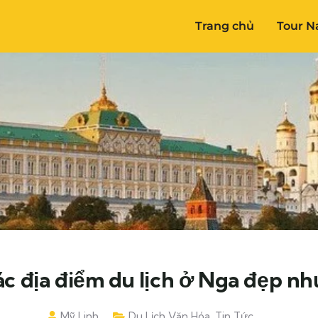
Trang chủ
Tour N
c địa điểm du lịch ở Nga đẹp nh
Mỹ Linh
Du Lịch Văn Hóa
,
Tin Tức