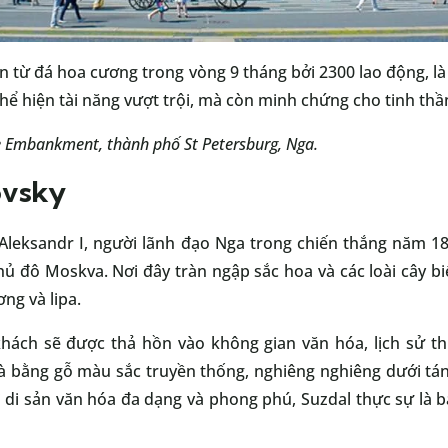
ên từ đá hoa cương trong vòng 9 tháng bởi 2300 lao động, l
hể hiện tài năng vượt trội, mà còn minh chứng cho tinh thầ
ce Embankment, thành phố St Petersburg, Nga.
ovsky
Aleksandr I, người lãnh đạo Nga trong chiến thắng năm 1
hủ đô Moskva. Nơi đây tràn ngập sắc hoa và các loài cây 
ng và lipa.
khách sẽ được thả hồn vào không gian văn hóa, lịch sử t
nhà bằng gỗ màu sắc truyền thống, nghiêng nghiêng dưới tán
i di sản văn hóa đa dạng và phong phú, Suzdal thực sự là b