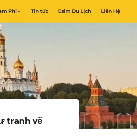
am Phi
Tin tức
Esim Du Lịch
Liên Hệ
ư tranh vẽ