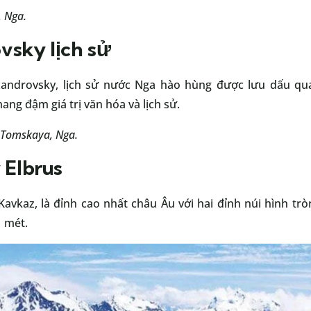
, Nga.
sky lịch sử
xandrovsky, lịch sử nước Nga hào hùng được lưu dấu qu
g đậm giá trị văn hóa và lịch sử.
g Tomskaya, Nga.
 Elbrus
avkaz, là đỉnh cao nhất châu Âu với hai đỉnh núi hình trò
1 mét.