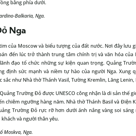
ồng bằng phía dưới.
rdino-Balkaria, Nga.
Đỏ Nga
tim của Moscow và biểu tượng của đất nước. Nơi đây lưu gi
bán đến lúc trở thành trung tâm chính trị và văn hóa của 
lãnh đạo tổ chức những sự kiện quan trọng. Quảng Trường
ẳng định sức mạnh và niềm tự hào của người Nga. Xung 
c sắc như Nhà thờ Thánh Vasil, Tường Kremlin, Lăng Lenin, 
ử, Quảng Trường Đỏ được UNESCO công nhận là di sản thế giớ
ến chiêm ngưỡng hàng năm. Nhà thờ Thánh Basil và Điện K
Quảng Trường Đỏ rực rỡ hơn dưới ánh nắng vàng soi sáng 
 khách và người thân yêu.
hố Moskva, Nga.