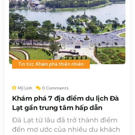
Tin tức
,
Khám phá thiên nhiên
Mỹ Linh
0 Comments
Khám phá 7 địa điểm du lịch Đà
Lạt gần trung tâm hấp dẫn
Đà Lạt từ lâu đã trở thành điểm
đến mơ ước của nhiều du khách