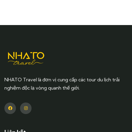
NHATO Travel là đơn vị cung cấp các tour du lịch trải
nghiệm độc lạ vòng quanh thế giới.