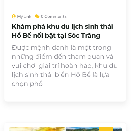
Mỹ Linh
0 Comments
Khám phá khu du lịch sinh thái
Hồ Bể nổi bật tại Sóc Trăng
Được mệnh danh là một trong
những điểm đến tham quan và
vui chơi giải trí hoàn hảo, khu du
lịch sinh thái biển Hồ Bể là lựa
chọn phổ