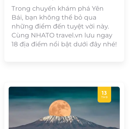
Trong chuyến khám phá Yên
Bái, bạn không thể bỏ qua
những điểm đến tuyệt vời này.
Cùng NHATO travel.vn lưu ngay
18 địa điểm nổi bật dưới đây nhé!
13
TH9