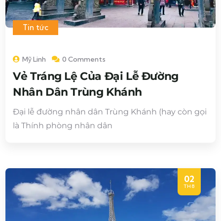
Tin tức
Mỹ Linh
0 Comments
Vẻ Tráng Lệ Của Đại Lễ Đường
Nhân Dân Trùng Khánh
Đại lễ đường nhân dân Trùng Khánh (hay còn gọi
là Thính phòng nhân dân
02
TH8