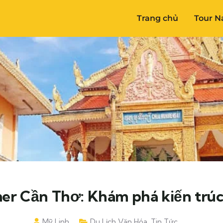
Trang chủ
Tour N
r Cần Thơ: Khám phá kiến trúc
Mỹ Linh
Du Lịch Văn Hóa
,
Tin Tức