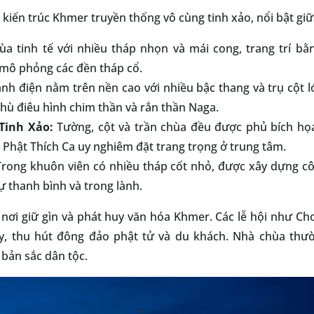
 kiến trúc Khmer truyền thống vô cùng tinh xảo, nổi bật gi
a tinh tế với nhiều tháp nhọn và mái cong, trang trí bằ
 mô phỏng các đền tháp cổ.
nh điện nằm trên nền cao với nhiều bậc thang và trụ cột l
phù điêu hình chim thần và rắn thần Naga.
Tinh Xảo:
Tường, cột và trần chùa đều được phủ bích họa
Phật Thích Ca uy nghiêm đặt trang trọng ở trung tâm.
rong khuôn viên có nhiều tháp cốt nhỏ, được xây dựng cô
sự thanh bình và trong lành.
 nơi giữ gìn và phát huy văn hóa Khmer. Các lễ hội như 
ây, thu hút đông đảo phật tử và du khách. Nhà chùa th
 bản sắc dân tộc.