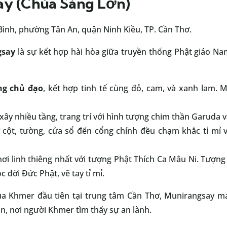
y (Chùa Sáng Lớn)
ình, phường Tân An, quận Ninh Kiều, TP. Cần Thơ.
gsay
là sự kết hợp hài hòa giữa truyền thống Phật giáo N
ng chủ đạo
, kết hợp tinh tế cùng đỏ, cam, và xanh lam. 
ây nhiều tầng, trang trí với hình tượng chim thần Garuda v
cột, tường, cửa sổ đến cổng chính đều chạm khắc tỉ mỉ v
ơi linh thiêng nhất với tượng Phật Thích Ca Mâu Ni. Tượng
 đời Đức Phật, vẽ tay tỉ mỉ.
a Khmer đầu tiên tại trung tâm Cần Thơ, Munirangsay man
ần, nơi người Khmer tìm thấy sự an lành.