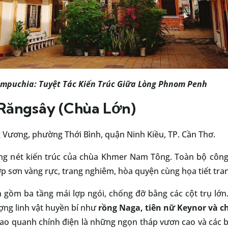
ampuchia
: Tuyệt Tác Kiến Trúc Giữa Lòng Phnom Penh
Răngsây (Chùa Lớn)
Vương, phường Thới Bình, quận Ninh Kiều, TP. Cần Thơ.
g nét kiến trúc của chùa Khmer Nam Tông. Toàn bộ công
p sơn vàng rực, trang nghiêm, hòa quyện cùng họa tiết trang
 gồm ba tầng mái lợp ngói, chống đỡ bằng các cột trụ lớn.
ượng linh vật huyền bí như
rồng Naga, tiên nữ Keynor và c
ao quanh chính điện là những ngọn tháp vươn cao và các 