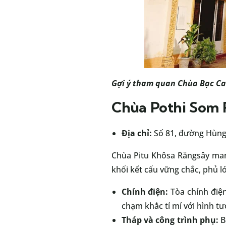
Gợi ý tham quan
Chùa Bạc C
Chùa Pothi Som 
Địa chỉ:
Số 81, đường Hùng 
Chùa Pitu Khôsa Răngsây man
khối kết cấu vững chắc, phủ lớ
Chính điện:
Tòa chính điện
chạm khắc tỉ mỉ với hình t
Tháp và công trình phụ:
B