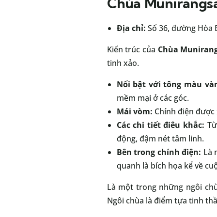
Chùa Munirangsa
Địa chỉ:
Số 36, đường Hòa B
Kiến trúc của
Chùa Muniran
tinh xảo.
Nổi bật với tông màu và
mềm mại ở các góc.
Mái vòm:
Chính điện được x
Các chi tiết điêu khắc:
Từ 
động, đậm nét tâm linh.
Bên trong chính điện:
Là n
quanh là bích họa kể về cuộc
Là một trong những ngôi chù
Ngôi chùa là điểm tựa tinh th