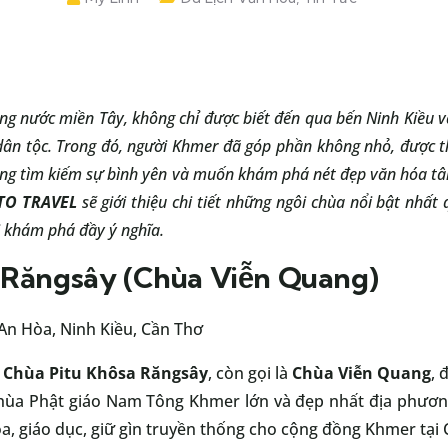
ng nước miền Tây, không chỉ được biết đến qua bến Ninh Kiều v
dân tộc. Trong đó, người Khmer đã góp phần không nhỏ, được 
đang tìm kiếm sự bình yên và muốn khám phá nét đẹp văn hóa tâ
TO TRAVEL
sẽ giới thiệu chi tiết những ngôi chùa nổi bật nhất 
i khám phá đầy ý nghĩa.
 Răngsây (Chùa Viễn Quang)
n Hòa, Ninh Kiều, Cần Thơ
,
Chùa Pitu Khôsa Răngsây
, còn gọi là
Chùa Viễn Quang
, 
hùa Phật giáo Nam Tông Khmer lớn và đẹp nhất địa phương
a, giáo dục, giữ gìn truyền thống cho cộng đồng Khmer tại 