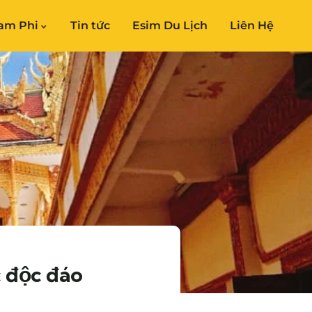
am Phi
Tin tức
Esim Du Lịch
Liên Hệ
 độc đáo