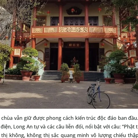
ì, chùa vẫn giữ được phong cách kiến trúc độc đáo ban đầu. 
iện, Long An tự và các câu liễn đối, nổi bật với câu: “Phật
 thị không, không thị sắc quang minh vô lượng chiếu thập