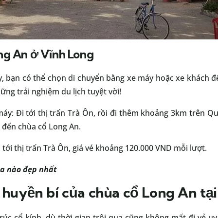
ng An ở Vĩnh Long
, bạn có thể chọn di chuyển bằng xe máy hoặc xe khách để
ng trải nghiệm du lịch tuyệt vời!
áy: Đi tới thị trấn Trà Ôn, rồi đi thêm khoảng 3km trên Q
ẽ đến chùa cổ Long An.
tới thị trấn Trà Ôn, giá vé khoảng 120.000 VND mỗi lượt.
ùa nào đẹp nhất
 huyền bí của chùa cổ Long An tạ
úc cổ kính, dù thời gian trôi qua cũng không mất đi vẻ u