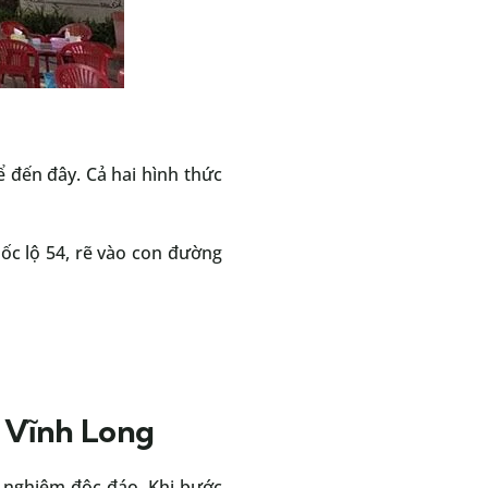
 đến đây. Cả hai hình thức
uốc lộ 54, rẽ vào con đường
i Vĩnh Long
y nghiêm độc đáo. Khi bước