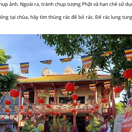
chụp ảnh. Ngoài ra, tránh chụp tượng Phật và hạn chế sử dụ
uống tại chùa, hãy tìm thùng rác để bỏ rác. Để rác lung t