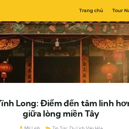
Trang chủ
Tour N
ĩnh Long: Điểm đến tâm linh hơ
giữa lòng miền Tây
Mỹ Linh
Tin Tức
,
Du Lịch Văn Hóa