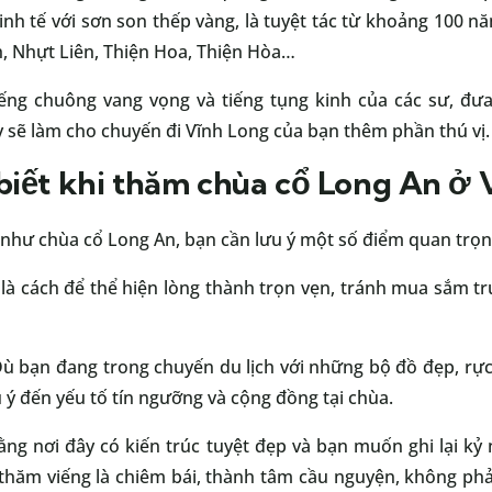
nh tế với sơn son thếp vàng, là tuyệt tác từ khoảng 100 n
, Nhựt Liên, Thiện Hoa, Thiện Hòa…
ếng chuông vang vọng và tiếng tụng kinh của các sư, đưa
 sẽ làm cho chuyến đi Vĩnh Long của bạn thêm phần thú vị.
biết khi thăm chùa cổ Long An ở 
 như chùa cổ Long An, bạn cần lưu ý một số điểm quan trọn
y là cách để thể hiện lòng thành trọn vẹn, tránh mua sắm t
ù bạn đang trong chuyến du lịch với những bộ đồ đẹp, rực r
ú ý đến yếu tố tín ngưỡng và cộng đồng tại chùa.
ằng nơi đây có kiến trúc tuyệt đẹp và bạn muốn ghi lại kỷ
 thăm viếng là chiêm bái, thành tâm cầu nguyện, không phải