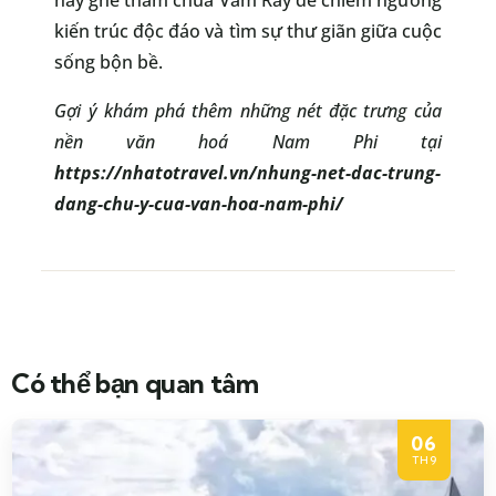
hãy ghé thăm chùa Vàm Ray để chiêm ngưỡng
kiến trúc độc đáo và tìm sự thư giãn giữa cuộc
sống bộn bề.
Gợi ý khám phá thêm những nét đặc trưng của
nền văn hoá Nam Phi tại
https://nhatotravel.vn/nhung-net-dac-trung-
dang-chu-y-cua-van-hoa-nam-phi/
Có thể bạn quan tâm
06
TH9