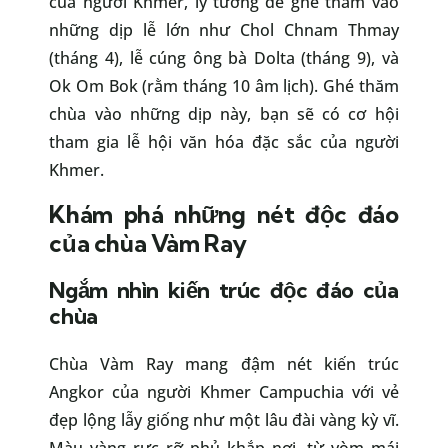
của người Khmer, lý tưởng để ghé thăm vào
những dịp lễ lớn như Chol Chnam Thmay
(tháng 4), lễ cúng ông bà Dolta (tháng 9), và
Ok Om Bok (rằm tháng 10 âm lịch). Ghé thăm
chùa vào những dịp này, bạn sẽ có cơ hội
tham gia lễ hội văn hóa đặc sắc của người
Khmer.
Khám phá những nét độc đáo
của chùa Vàm Ray
Ngắm nhìn kiến trúc độc đáo của
chùa
Chùa Vàm Ray mang đậm nét kiến trúc
Angkor của người Khmer Campuchia với vẻ
đẹp lộng lẫy giống như một lâu đài vàng kỳ vĩ.
Màu vàng rực rỡ phủ khắp nơi, từ vòm mái