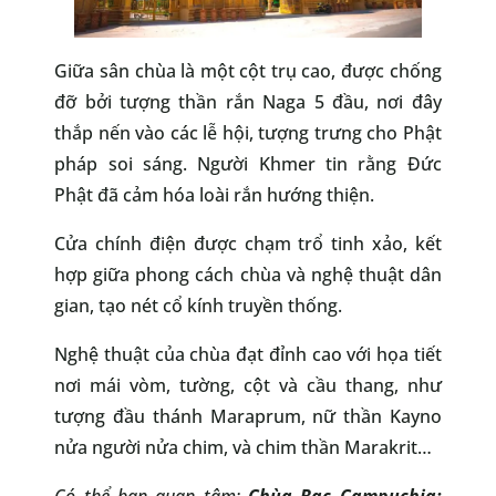
Giữa sân chùa là một cột trụ cao, được chống
đỡ bởi tượng thần rắn Naga 5 đầu, nơi đây
thắp nến vào các lễ hội, tượng trưng cho Phật
pháp soi sáng. Người Khmer tin rằng Đức
Phật đã cảm hóa loài rắn hướng thiện.
Cửa chính điện được chạm trổ tinh xảo, kết
hợp giữa phong cách chùa và nghệ thuật dân
gian, tạo nét cổ kính truyền thống.
Nghệ thuật của chùa đạt đỉnh cao với họa tiết
nơi mái vòm, tường, cột và cầu thang, như
tượng đầu thánh Maraprum, nữ thần Kayno
nửa người nửa chim, và chim thần Marakrit…
Có thể bạn quan tâm:
Chùa Bạc Campuchia: