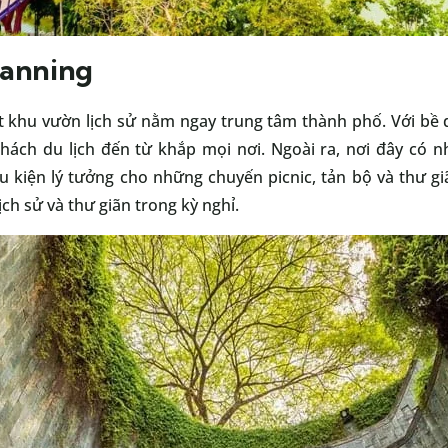
Canning
t khu vườn lịch sử nằm ngay trung tâm thành phố. Với bề dà
khách du lịch đến từ khắp mọi nơi. Ngoài ra, nơi đây có n
u kiện lý tưởng cho những chuyến picnic, tản bộ và thư giã
h sử và thư giãn trong kỳ nghỉ.