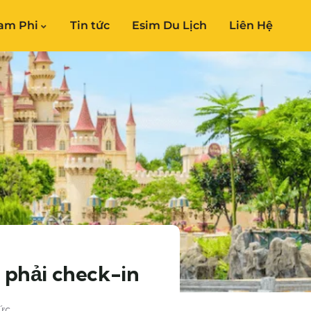
am Phi
Tin tức
Esim Du Lịch
Liên Hệ
 phải check-in
ức