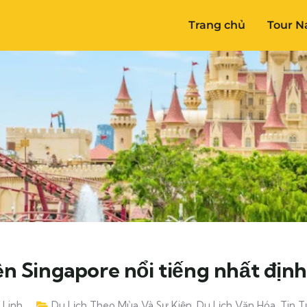
Trang chủ
Tour N
n Singapore nổi tiếng nhất định
 Linh
Du Lịch Theo Mùa Và Sự Kiện
,
Du Lịch Văn Hóa
,
Tin T