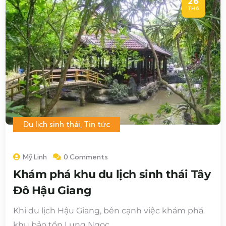
26
TH6
Du lịch sinh thái
,
Tin tức
Mỹ Linh
0 Comments
Khám phá khu du lịch sinh thái Tây
Đô Hậu Giang
Khi du lịch Hậu Giang, bên cạnh việc khám phá
khu bảo tồn Lung Ngọc