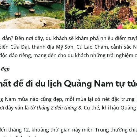
 dẫn? Đến nơi đây, du khách sẽ khám phá nhiều điểm tuyệ
biển Cửa Đại, thánh địa Mỹ Sơn, Cù Lao Chàm, cảnh sắc N
p độc đáo riêng, mang đến cho du khách những trải nghiệm 
 đẹp
ất để đi du lịch Quảng Nam tự tú
ảng Nam mùa nào cũng đẹp, mỗi mùa lại có nét đặc trưng 
ơi đây vẫn là
từ tháng 2 đến tháng 8
. Cụ thể, khí hậu Quản
ến tháng 12, khoảng thời gian này miền Trung thường ch