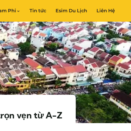
am Phi
Tin tức
Esim Du Lịch
Liên Hệ
rọn vẹn từ A-Z