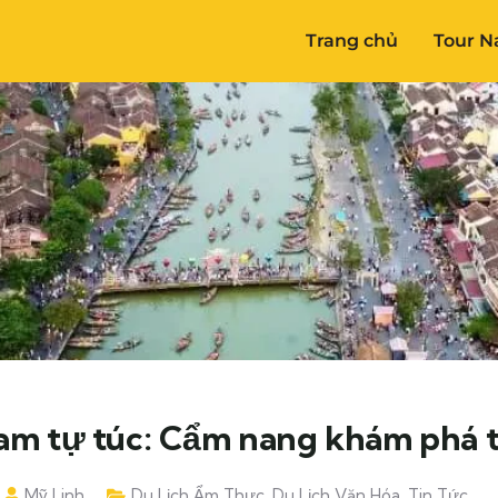
Trang chủ
Tour N
am tự túc: Cẩm nang khám phá t
Mỹ Linh
Du Lịch Ẩm Thực
,
Du Lịch Văn Hóa
,
Tin Tức