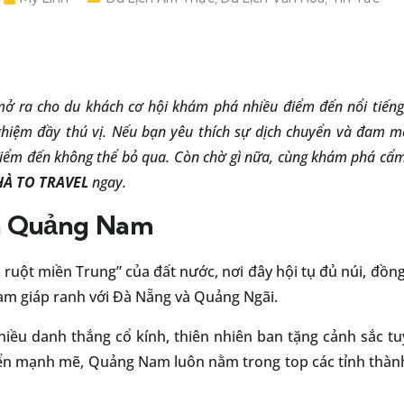
ở ra cho du khách cơ hội khám phá nhiều điểm đến nổi tiến
ghiệm đầy thú vị. Nếu bạn yêu thích sự dịch chuyển và đam
iểm đến không thể bỏ qua. Còn chờ gì nữa, cùng khám phá cẩ
À TO TRAVEL
ngay.
ch Quảng Nam
ột miền Trung” của đất nước, nơi đây hội tụ đủ núi, đồng 
m giáp ranh với Đà Nẵng và Quảng Ngãi.
iều danh thắng cổ kính, thiên nhiên ban tặng cảnh sắc t
triển mạnh mẽ, Quảng Nam luôn nằm trong top các tỉnh thà