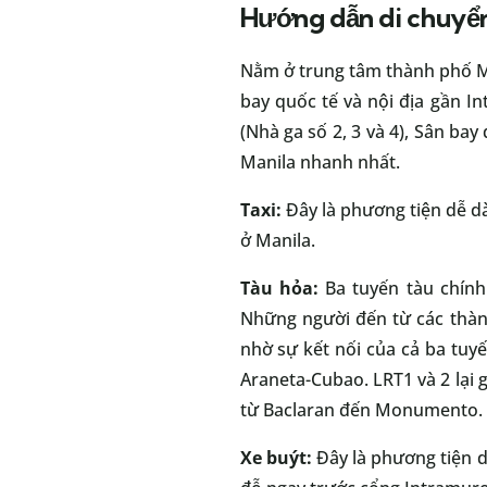
Hướng dẫn di chuyển
Nằm ở trung tâm thành phố Ma
bay quốc tế và nội địa gần I
(Nhà ga số 2, 3 và 4), Sân b
Manila nhanh nhất.
Taxi:
Đây là phương tiện dễ dà
ở Manila.
Tàu hỏa:
Ba tuyến tàu chính
Những người đến từ các thàn
nhờ sự kết nối của cả ba tuy
Araneta-Cubao. LRT1 và 2 lại
từ Baclaran đến Monumento. T
Xe buýt:
Đây là phương tiện d