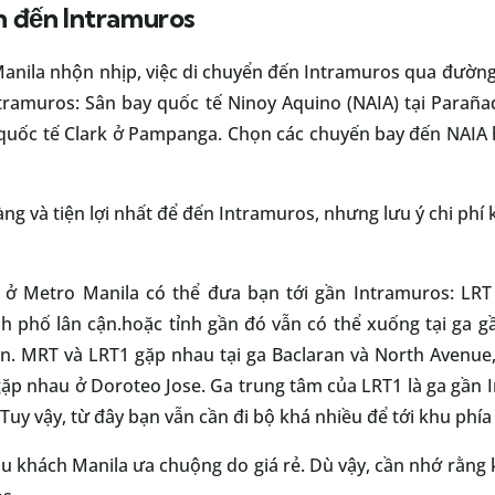
 đến Intramuros
nila nhộn nhịp, việc di chuyển đến Intramuros qua đường 
ntramuros: Sân bay quốc tế Ninoy Aquino (NAIA) tại Paraña
ay quốc tế Clark ở Pampanga. Chọn các chuyến bay đến NAIA 
ng và tiện lợi nhất để đến Intramuros, nhưng lưu ý chi phí k
 ở Metro Manila có thể đưa bạn tới gần Intramuros: LRT 
h phố lân cận.hoặc tỉnh gần đó vẫn có thể xuống tại ga 
ến. MRT và LRT1 gặp nhau tại ga Baclaran và North Avenue,
 gặp nhau ở Doroteo Jose. Ga trung tâm của LRT1 là ga gần 
uy vậy, từ đây bạn vẫn cần đi bộ khá nhiều để tới khu phí
u khách Manila ưa chuộng do giá rẻ. Dù vậy, cần nhớ rằng