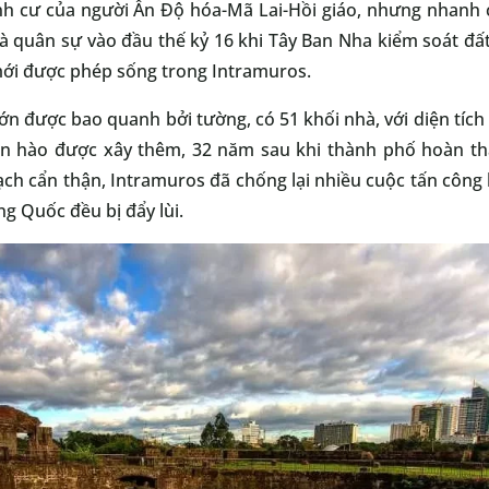
ịnh cư của người Ấn Độ hóa-Mã Lai-Hồi giáo, nhưng nhanh
 và quân sự vào đầu thế kỷ 16 khi Tây Ban Nha kiểm soát đ
mới được phép sống trong Intramuros.
ớn được bao quanh bởi tường, có 51 khối nhà, với diện tích
on hào được xây thêm, 32 năm sau khi thành phố hoàn th
ạch cẩn thận, Intramuros đã chống lại nhiều cuộc tấn công 
g Quốc đều bị đẩy lùi.