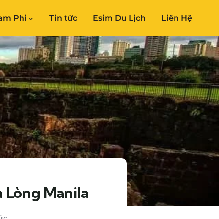
am Phi
Tin tức
Esim Du Lịch
Liên Hệ
 Lòng Manila
ức