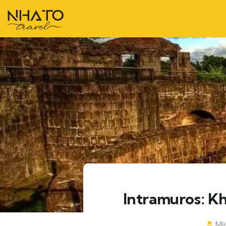
Intramuros: K
Mỹ