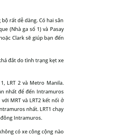
bộ rất dễ dàng. Có hai sân
que (Nhà ga số 1) và Pasay
hoặc Clark sẽ giúp bạn đến
há đắt do tình trạng kẹt xe
1, LRT 2 và Metro Manila.
gần nhất để đến Intramuros
 với MRT và LRT2 kết nối ở
Intramuros nhất. LRT1 chạy
a đông Intramuros.
 không có xe công cộng nào