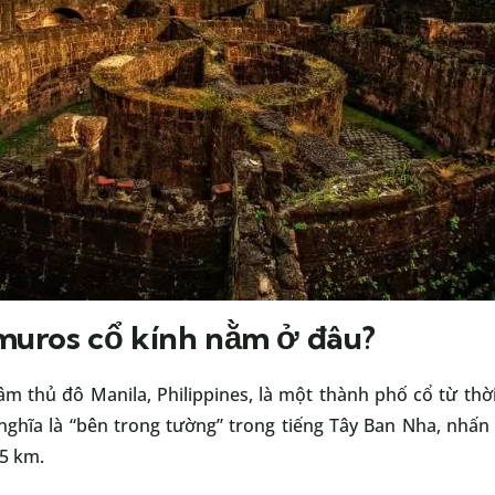
muros cổ kính nằm ở đâu?
m thủ đô Manila, Philippines, là một thành phố cổ từ thờ
 nghĩa là “bên trong tường” trong tiếng Tây Ban Nha, nh
5 km.