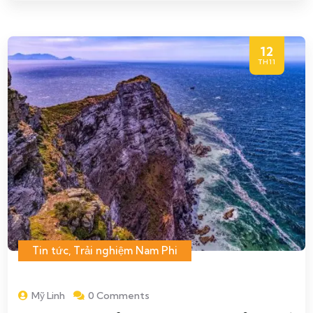
12
TH11
Tin tức
,
Trải nghiệm Nam Phi
Mỹ Linh
0 Comments