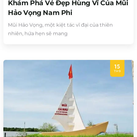
Khám Phá Vẻ Đẹp Hùng Vĩ Của Mũi
Hảo Vọng Nam Phi
Mũi Hảo Vọng, một kiệt tác vĩ đại của thiên
nhiên, hứa hẹn sẽ mang
15
TH9