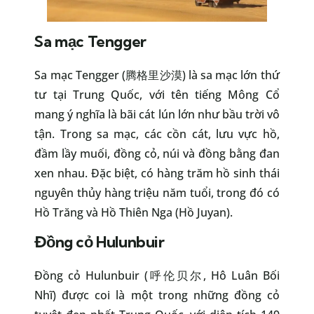
Sa mạc Tengger
Sa mạc Tengger (腾格里沙漠) là sa mạc lớn thứ
tư tại Trung Quốc, với tên tiếng Mông Cổ
mang ý nghĩa là bãi cát lún lớn như bầu trời vô
tận. Trong sa mạc, các cồn cát, lưu vực hồ,
đầm lầy muối, đồng cỏ, núi và đồng bằng đan
xen nhau. Đặc biệt, có hàng trăm hồ sinh thái
nguyên thủy hàng triệu năm tuổi, trong đó có
Hồ Trăng và Hồ Thiên Nga (Hồ Juyan).
Đồng cỏ Hulunbuir
Đồng cỏ Hulunbuir (呼伦贝尔, Hô Luân Bối
Nhĩ) được coi là một trong những đồng cỏ