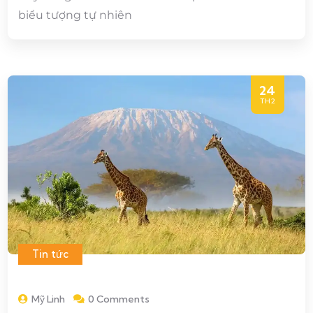
biểu tượng tự nhiên
24
TH2
Tin tức
Mỹ Linh
0 Comments