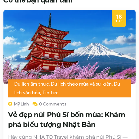
18
TH6
Du lịch ẩm thực
,
Du lịch theo mùa và sự kiện
,
Du
lịch văn hóa
,
Tin tức
Mỹ Linh
0 Comments
Vẻ đẹp núi Phú Sĩ bốn mùa: Khám
phá biểu tượng Nhật Bản
Hãy cùng NHA TO Travel khám phá núi Phú Sĩ —