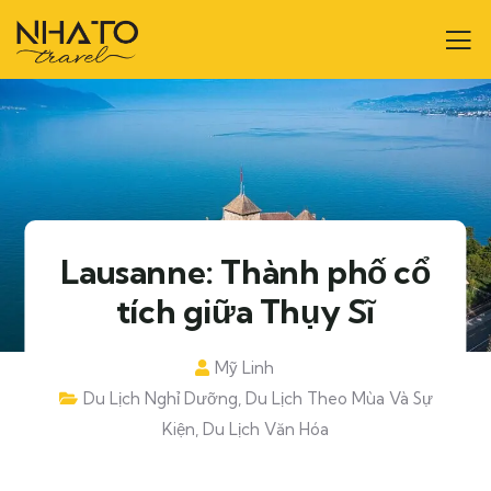
Lausanne: Thành phố cổ
tích giữa Thụy Sĩ
Mỹ Linh
Du Lịch Nghỉ Dưỡng
,
Du Lịch Theo Mùa Và Sự
Kiện
,
Du Lịch Văn Hóa