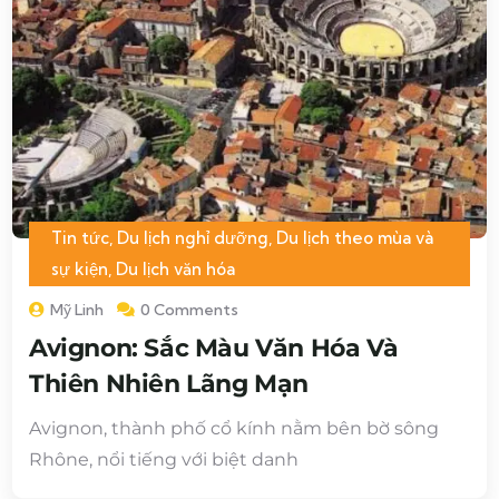
Tin tức
,
Du lịch nghỉ dưỡng
,
Du lịch theo mùa và
sự kiện
,
Du lịch văn hóa
Mỹ Linh
0 Comments
Avignon: Sắc Màu Văn Hóa Và
Thiên Nhiên Lãng Mạn
Avignon, thành phố cổ kính nằm bên bờ sông
Rhône, nổi tiếng với biệt danh