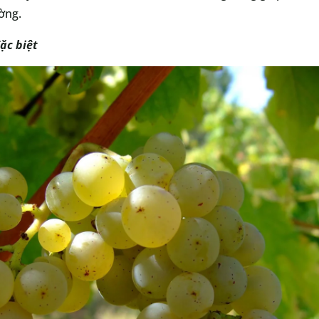
ờng.
ặc biệt