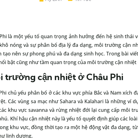
Phi là một yếu tố quan trọng ảnh hưởng đến hệ sinh thái 
u khô nóng và sự phân bố địa lý đa dạng, môi trường cận n
n tạo nên sự phong phú và đa dạng sinh học. Trong bài viế
ổi bật cũng như tầm quan trọng của môi trường cận nhiệt 
i trường cận nhiệt ở Châu Phi
Phi chủ yếu phân bố ở các khu vực phía Bắc và Nam xích đạo
t. Các vùng sa mạc như Sahara và Kalahari là những ví d
 các khu vực savanna và rừng nhiệt đới lại cung cấp môi t
hú. Khí hậu cận nhiệt này là yếu tố quyết định giúp các loài 
ng khu vực, đồng thời tạo ra một hệ động vật đa dạng, từ 
hư linh dương.