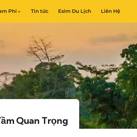
am Phi
Tin tức
Esim Du Lịch
Liên Hệ
 Tầm Quan Trọng