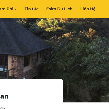
am Phi
Tin tức
Esim Du Lịch
Liên Hệ
van
Phi