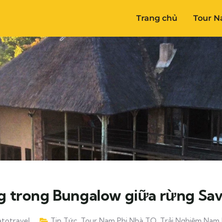
Trang chủ
Tour N
g trong Bungalow giữa rừng Sa
totravel
Tin Tức
,
Tour Nam Phi Nhà TO
,
Trải Nghiệm Nam 