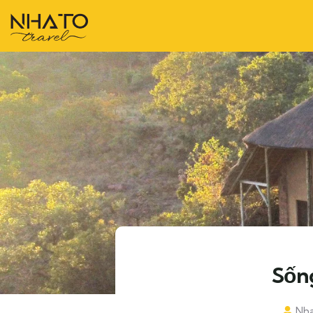
Sốn
Nha