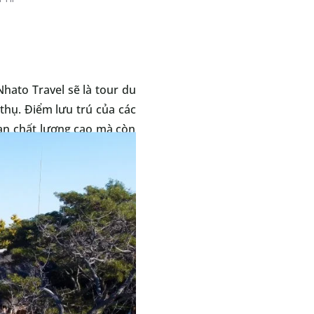
hato Travel sẽ là tour du
thụ. Điểm lưu trú của các
sạn chất lượng cao mà còn
sự tại trang trại củ Nhato