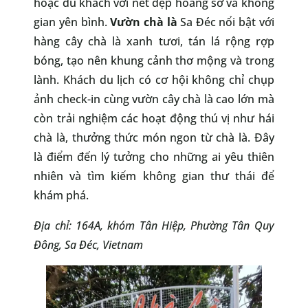
hoặc du khách với nét đẹp hoang sơ và không
gian yên bình.
Vườn chà là
Sa Đéc nổi bật với
hàng cây chà là xanh tươi, tán lá rộng rợp
bóng, tạo nên khung cảnh thơ mộng và trong
lành. Khách du lịch có cơ hội không chỉ chụp
ảnh check-in cùng vườn cây chà là cao lớn mà
còn trải nghiệm các hoạt động thú vị như hái
chà là, thưởng thức món ngon từ chà là. Đây
là điểm đến lý tưởng cho những ai yêu thiên
nhiên và tìm kiếm không gian thư thái để
khám phá.
Địa chỉ: 164A, khóm Tân Hiệp, Phường Tân Quy
Đông, Sa Đéc, Vietnam