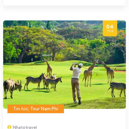
04
TH6
Tin tức
,
Tour Nam Phi
Nhatotravel