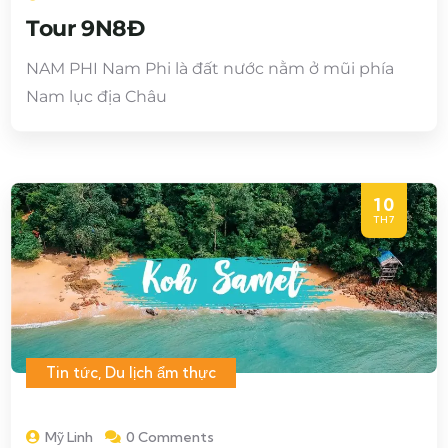
Tour 9N8Đ
NAM PHI Nam Phi là đất nước nằm ở mũi phía
Nam lục địa Châu
10
TH7
Tin tức
,
Du lịch ẩm thực
Mỹ Linh
0 Comments