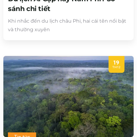
sánh chi tiết
Khi nhắc đến du lịch châu Phi, hai cái tên nổi bật
và thường xuyên
19
TH12
Tin tức