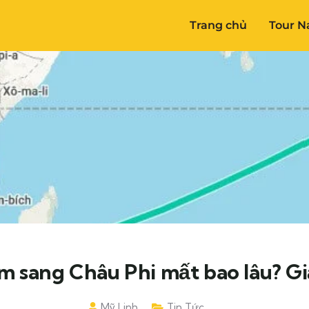
Trang chủ
Tour N
m sang Châu Phi mất bao lâu? Giả
Mỹ Linh
Tin Tức