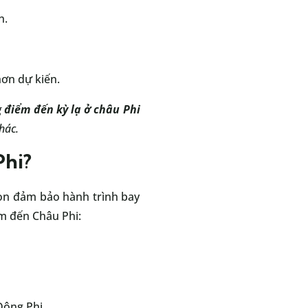
n.
hơn dự kiến.
g
điểm
đến
kỳ lạ ở châu Phi
hác.
Phi?
còn đảm bảo hành trình bay
am đến Châu Phi:
Đông Phi.