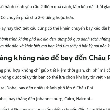
số hành trình yêu cầu 2 điểm quá cảnh, làm kéo dài thời gia
: Có chuyến phải chờ 2–6 tiếng hoặc hơn.
elay hay thời tiết xấu cũng có thể khiến chuyến bay kéo dài 
hành trình khám phá lục địa đen, đừng bỏ qua danh sách nhữn
iệm độc đáo và khác biệt mà bạn khó tìm thấy ở bất kỳ nơi nào k
àng không nào để bay đến Châu 
g phù hợp không chỉ giúp tiết kiệm thời gian, chi phí mà 
hông quốc tế uy tín bạn có thể lựa chọn khi bay từ Việt N
 tại Doha, bay đến nhiều thành phố lớn ở Châu Phi.
Dubai, bay thẳng đến Johannesburg, Cairo, Nairobi…
uyến tại Singapore, cung cấp nhiều chuyến đến Nam Phi và 