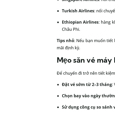
Turkish Airlines
: nối chuy
Ethiopian Airlines
: hàng k
Châu Phi.
Tips nhỏ
: Nếu bạn muốn tiết 
mãi định kỳ.
Mẹo săn vé máy b
Để chuyến đi trở nên tiết ki
Đặt vé sớm từ 2–3 tháng
:
Chọn bay vào ngày thườn
Sử dụng công cụ so sánh 