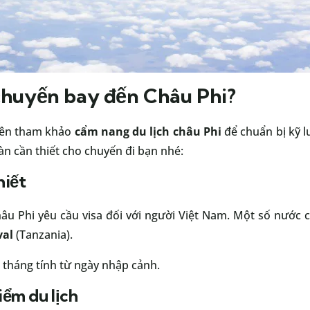
chuyến bay đến Châu Phi?
uên tham khảo
cẩm nang du lịch châu Phi
để chuẩn bị kỹ l
n cần thiết cho chuyến đi bạn nhé:
hiết
hâu Phi yêu cầu visa đối với người Việt Nam. Một số nước
val
(Tanzania).
6 tháng tính từ ngày nhập cảnh.
ểm du lịch