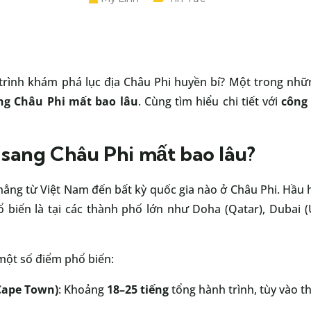
trình khám phá lục địa Châu Phi huyền bí? Một trong nhữ
ng Châu Phi mất bao lâu
. Cùng tìm hiểu chi tiết với
công 
sang Châu Phi mất bao lâu?
thẳng từ Việt Nam đến bất kỳ quốc gia nào ở Châu Phi. Hầu 
ổ biến là tại các thành phố lớn như Doha (Qatar), Dubai (U
một số điểm phổ biến:
Cape Town)
: Khoảng
18–25 tiếng
tổng hành trình, tùy vào th