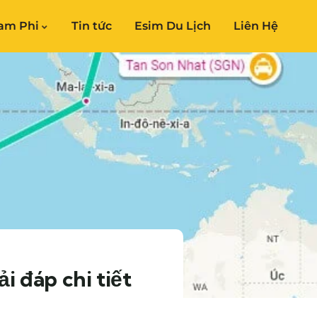
am Phi
Tin tức
Esim Du Lịch
Liên Hệ
i đáp chi tiết