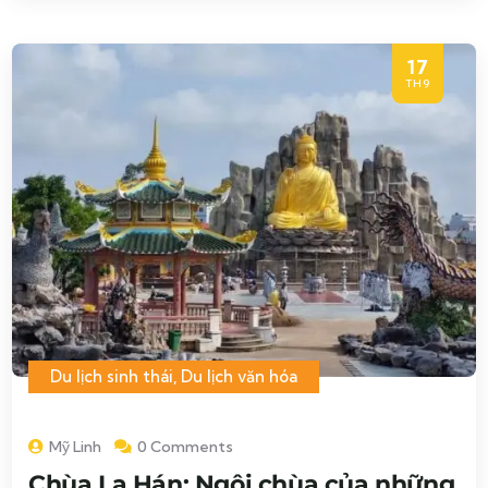
17
TH9
Du lịch sinh thái
,
Du lịch văn hóa
Mỹ Linh
0 Comments
Chùa La Hán: Ngôi chùa của những