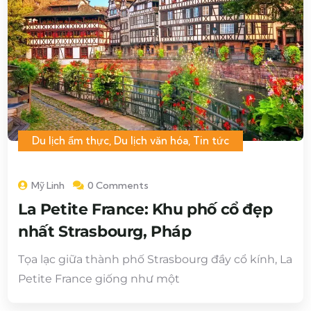
Du lịch ẩm thực
,
Du lịch văn hóa
,
Tin tức
Mỹ Linh
0 Comments
La Petite France: Khu phố cổ đẹp
nhất Strasbourg, Pháp
Tọa lạc giữa thành phố Strasbourg đầy cổ kính, La
Petite France giống như một