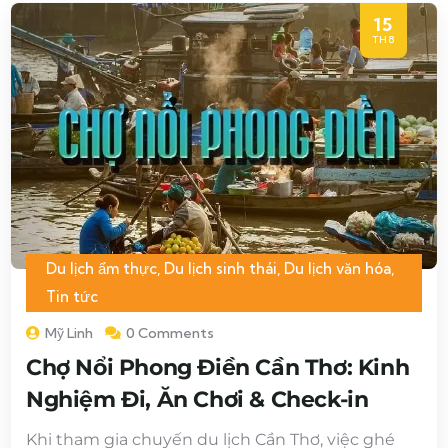
15
TH8
Du lịch ẩm thực
,
Du lịch sinh thái
,
Du lịch văn hóa
,
Tin tức
Mỹ Linh
0 Comments
Chợ Nổi Phong Điền Cần Thơ: Kinh
Nghiệm Đi, Ăn Chơi & Check-in
Khi tham gia chuyến du lịch Cần Thơ, việc ghé