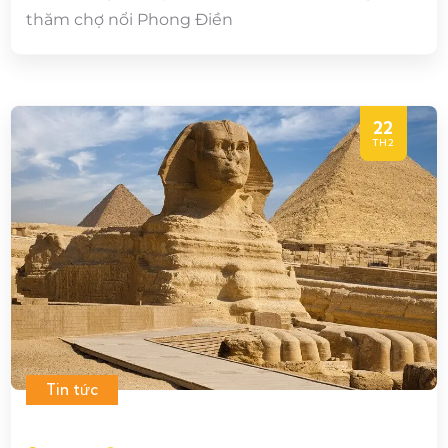
thăm chợ nổi Phong Điền
22
TH2
Tin tức