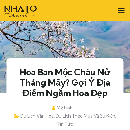
Hoa Ban Mộc Châu Nở
Tháng Mấy? Gợi Ý Địa
Điểm Ngắm Hoa Đẹp
Mỹ Linh
Du Lịch Văn Hóa
,
Du Lịch Theo Mùa Và Sự Kiện
,
Tin Tức