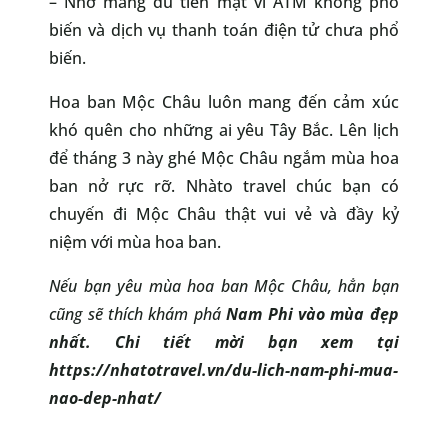
– Nhớ mang đủ tiền mặt vì ATM không phổ
biến và dịch vụ thanh toán điện tử chưa phổ
biến.
Hoa ban Mộc Châu luôn mang đến cảm xúc
khó quên cho những ai yêu Tây Bắc. Lên lịch
để tháng 3 này ghé Mộc Châu ngắm mùa hoa
ban nở rực rỡ. Nhàto travel chúc bạn có
chuyến đi Mộc Châu thật vui vẻ và đầy kỷ
niệm với mùa hoa ban.
Nếu bạn yêu mùa hoa ban Mộc Châu, hẳn bạn
cũng sẽ thích khám phá
Nam Phi vào mùa đẹp
nhất. Chi tiết mời bạn xem tại
https://nhatotravel.vn/du-lich-nam-phi-mua-
nao-dep-nhat/