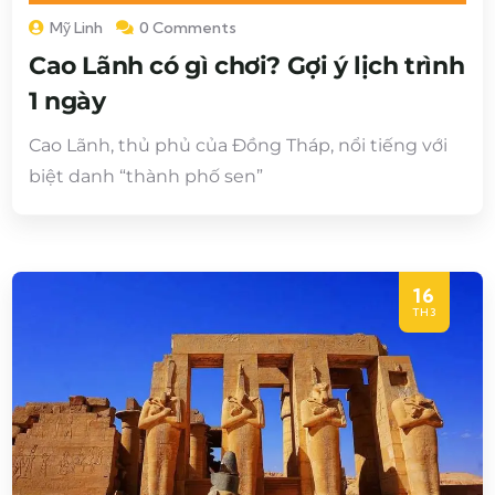
Mỹ Linh
0 Comments
Cao Lãnh có gì chơi? Gợi ý lịch trình
1 ngày
Cao Lãnh, thủ phủ của Đồng Tháp, nổi tiếng với
biệt danh “thành phố sen”
16
TH3