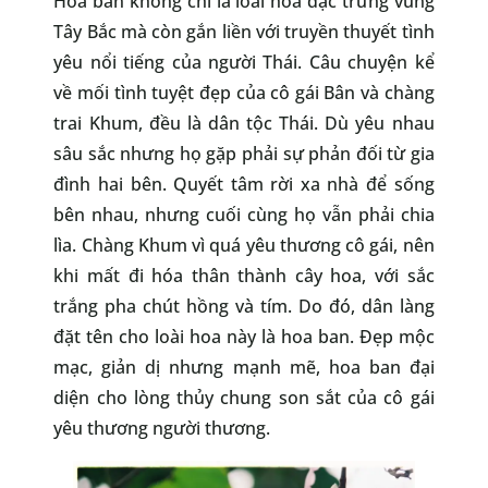
Hoa ban không chỉ là loài hoa đặc trưng vùng
Tây Bắc mà còn gắn liền với truyền thuyết tình
yêu nổi tiếng của người Thái. Câu chuyện kể
về mối tình tuyệt đẹp của cô gái Bân và chàng
trai Khum, đều là dân tộc Thái. Dù yêu nhau
sâu sắc nhưng họ gặp phải sự phản đối từ gia
đình hai bên. Quyết tâm rời xa nhà để sống
bên nhau, nhưng cuối cùng họ vẫn phải chia
lìa. Chàng Khum vì quá yêu thương cô gái, nên
khi mất đi hóa thân thành cây hoa, với sắc
trắng pha chút hồng và tím. Do đó, dân làng
đặt tên cho loài hoa này là hoa ban. Đẹp mộc
mạc, giản dị nhưng mạnh mẽ, hoa ban đại
diện cho lòng thủy chung son sắt của cô gái
yêu thương người thương.