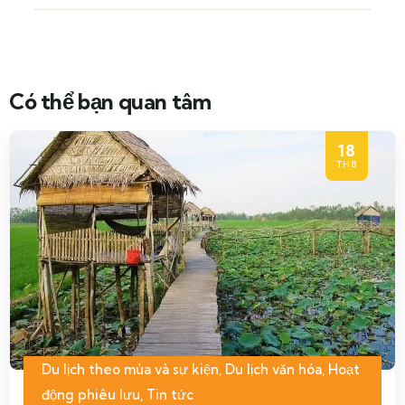
Có thể bạn quan tâm
18
TH8
Du lịch theo mùa và sự kiện
,
Du lịch văn hóa
,
Hoạt
động phiêu lưu
,
Tin tức