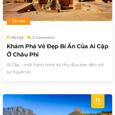
Tin tức
Mỹ Linh
0 Comments
Khám Phá Vẻ Đẹp Bí Ẩn Của Ai Cập
Ở Châu Phi
Ai Cập – một hành trình kỳ thú đưa bạn đến với
sự huyền bí
15
TH12