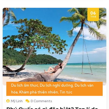
06
TH8
Du lịch ẩm thực
,
Du lịch nghỉ dưỡng
,
Du lịch văn
hóa
,
Khám phá thiên nhiên
,
Tin tức
Mỹ Linh
0 Comments