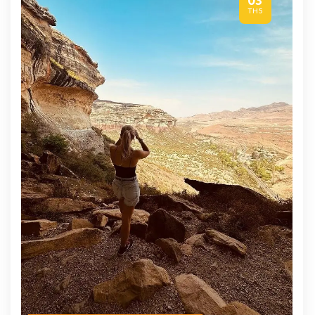
03
TH5