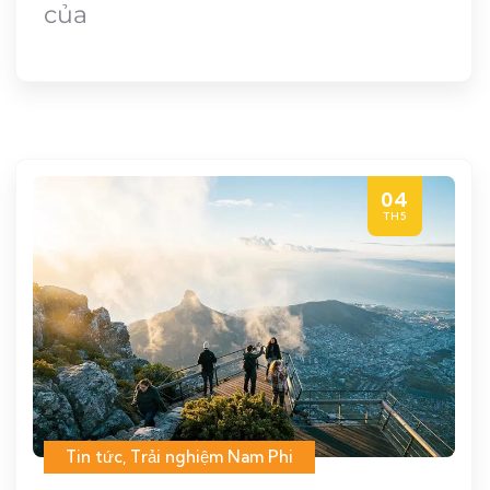
của
04
TH5
Tin tức
,
Trải nghiệm Nam Phi